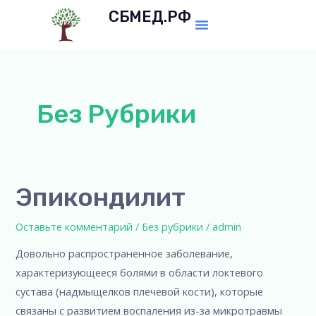
Перейти
СБМЕД.РФ
Menu
к
содержимому
Без Рубрики
Эпикондилит
Эпикондилит
Оставьте комментарий
/
Без рубрики
/
admin
Довольно распространенное заболевание,
характеризующееся болями в области локтевого
сустава (надмыщелков плечевой кости), которые
связаны с развитием воспаления из-за микротравмы