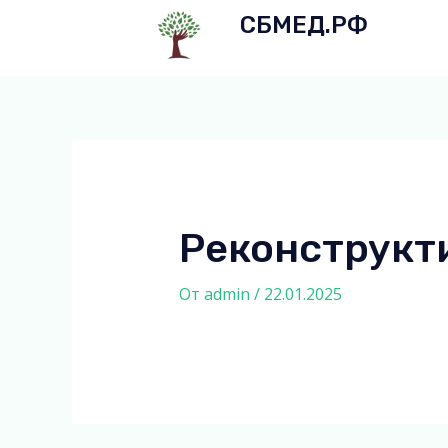
Перейти
Навигация
СБМЕД.РФ
к
по
содержимому
записям
Реконструкт
От
admin
/
22.01.2025